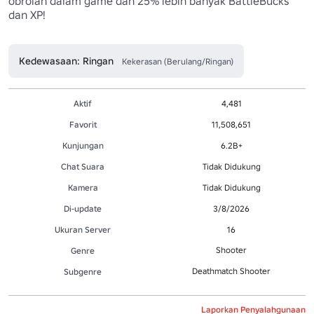
obrolan dalam game dan 25% lebih banyak BattleBucks 
dan XP!

Kedewasaan: Ringan
Kekerasan (Berulang/Ringan)
Aktif
4,481
Favorit
11,508,651
Kunjungan
6.2B+
Chat Suara
Tidak Didukung
Kamera
Tidak Didukung
Di-update
3/8/2026
Ukuran Server
16
Shooter
Genre
Deathmatch Shooter
Subgenre
Laporkan Penyalahgunaan