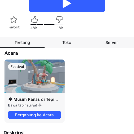
Favorit
4M+
1M+
Tentang
Toko
Server
Acara
Festival
🐠️ Musim Panas di Tepi Laut 🐚️
Bawa tabir surya! 🌞️
Bergabung ke Acara
Deskripsi