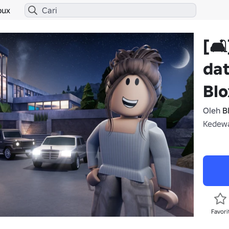
bux
[🛋
dat
Bl
Oleh
B
Kedewa
Favori