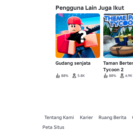
Pengguna Lain Juga Ikut
Gudang senjata
Taman Berte
Tycoon 2
88%
5.8K
88%
6.9K
Tentang Kami
Karier
Ruang Berita
Peta Situs