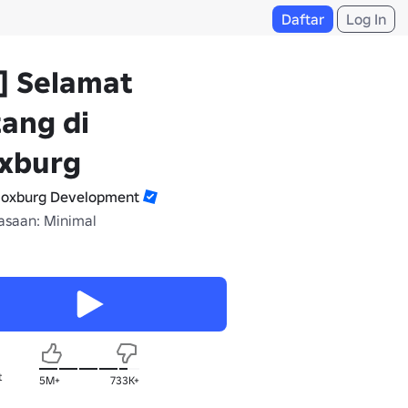
Daftar
Log In
️] Selamat
ang di
oxburg
loxburg Development
saan: Minimal
t
5M+
733K+