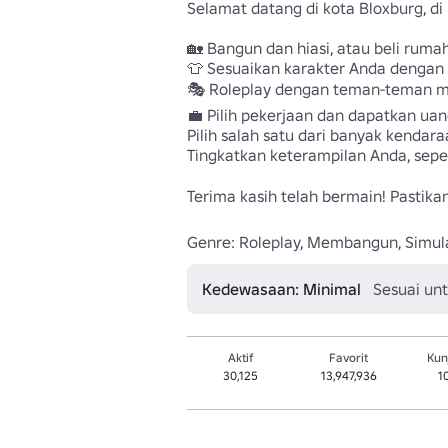
Selamat datang di kota Bloxburg, di
🏡 Bangun dan hiasi, atau beli ruma
👕 Sesuaikan karakter Anda dengan 
🎭 Roleplay dengan teman-teman me
💼 Pilih pekerjaan dan dapatkan uan
Pilih salah satu dari banyak kendara
Tingkatkan keterampilan Anda, sepe
Terima kasih telah bermain! Pastik
Genre: Roleplay, Membangun, Simul
Kedewasaan: Minimal
Sesuai un
Aktif
Favorit
Kun
30,125
13,947,936
1