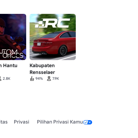
n Hantu
Kabupaten
Rensselaer
2.8K
94%
7.9K
itas
Privasi
Pilihan Privasi Kamu