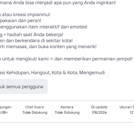
 mana Anda bisa menjadi apa pun yang Anda inginkan!

h atau kreasi impianmu!

pakaian dan peran!

nggunakan item interaktif dan emotes!

g + hadiah saat Anda bekerja!

an dan berkendara di sekitar kota!

rti memasak, dan buka konten yang menarik!

an untuk mengikuti kami ⭐ dan memberikan permainan jempol! 
asi Kehidupan, Hangout, Kota & Kota, Mengemudi
tuk semua pengguna
jungan
Chat Suara
Kamera
Di-update
Ukuran 
0.0B+
Tidak Didukung
Tidak Didukung
7/8/2026
12