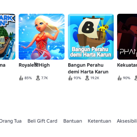
ma
Royale🌺High
Bangun Perahu
Kekuata
demi Harta Karun
85%
7.7K
93%
19.2K
90%
Orang Tua
Beli Gift Card
Bantuan
Ketentuan
Aksesibil