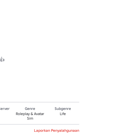


Server
Genre
Subgenre
Roleplay & Avatar
Life
Sim
Laporkan Penyalahgunaan