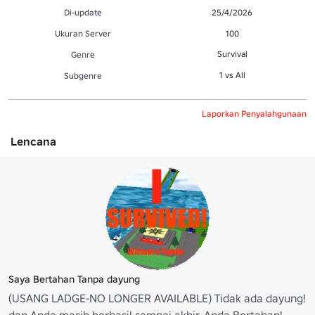
Di-update
25/4/2026
Ukuran Server
100
Survival
Genre
1 vs All
Subgenre
Laporkan Penyalahgunaan
Lencana
Saya Bertahan Tanpa dayung
(USANG LADGE-NO LONGER AVAILABLE) Tidak ada dayung!
dan Anda masih berhasil sampai akhir. Anda Bertahan!