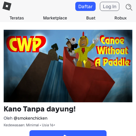
Daftar
Log In
Teratas
Marketplace
Buat
Robux
Kano Tanpa dayung!
Oleh
@smokenchicken
Kedewasaan: Minimal • Usia 16+