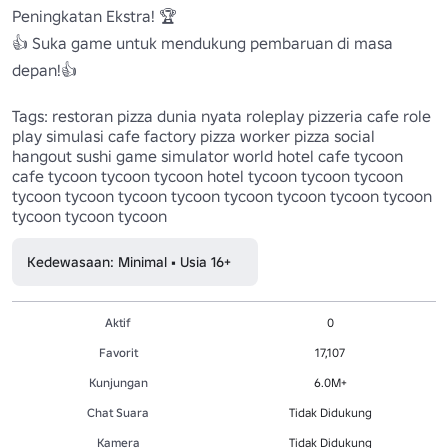
Peningkatan Ekstra! 🏆

👍 Suka game untuk mendukung pembaruan di masa 
depan!👍

Tags: restoran pizza dunia nyata roleplay pizzeria cafe role 
play simulasi cafe factory pizza worker pizza social 
hangout sushi game simulator world hotel cafe tycoon 
cafe tycoon tycoon tycoon hotel tycoon tycoon tycoon 
tycoon tycoon tycoon tycoon tycoon tycoon tycoon tycoon 
tycoon tycoon tycoon
Kedewasaan: Minimal • Usia 16+
Aktif
0
Favorit
17,107
Kunjungan
6.0M+
Chat Suara
Tidak Didukung
Kamera
Tidak Didukung