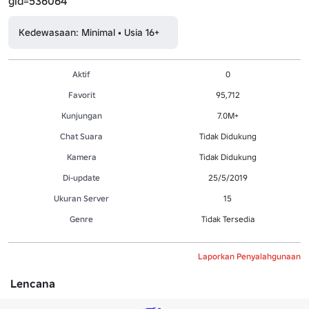
gid=536064
Kedewasaan: Minimal • Usia 16+
Aktif
0
Favorit
95,712
Kunjungan
7.0M+
Chat Suara
Tidak Didukung
Kamera
Tidak Didukung
Di-update
25/5/2019
Ukuran Server
15
Genre
Tidak Tersedia
Laporkan Penyalahgunaan
Lencana