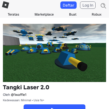
Daftar
Log In
Teratas
Marketplace
Buat
Robux
Tangki Laser 2.0
Oleh
@1waffle1
Kedewasaan: Minimal • Usia 16+