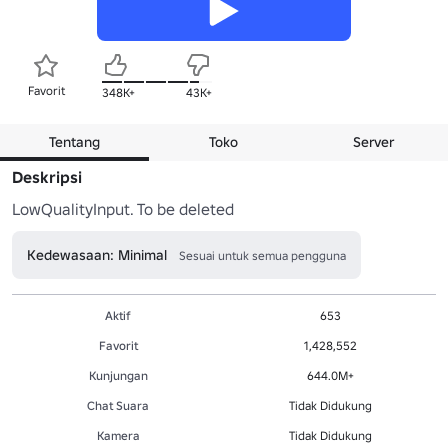
Favorit
348K+
43K+
Tentang
Toko
Server
Deskripsi
LowQualityInput. To be deleted
Kedewasaan: Minimal
Sesuai untuk semua pengguna
Aktif
653
Favorit
1,428,552
Kunjungan
644.0M+
Chat Suara
Tidak Didukung
Kamera
Tidak Didukung