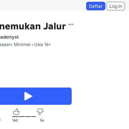
Daftar
Log In
nemukan Jalur
ademyst
saan: Minimal • Usia 16+
t
160
56