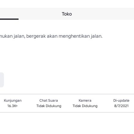
Toko
ukan jalan, bergerak akan menghentikan jalan.

Kunjungan
Chat Suara
Kamera
Di-update
16.3K+
Tidak Didukung
Tidak Didukung
8/7/2021