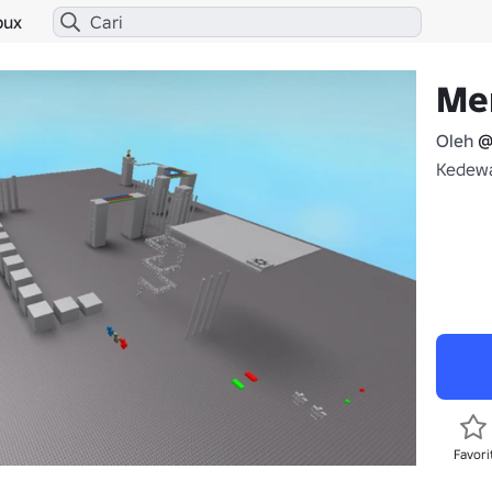
bux
Me
Oleh
@
Kedewa
Favori