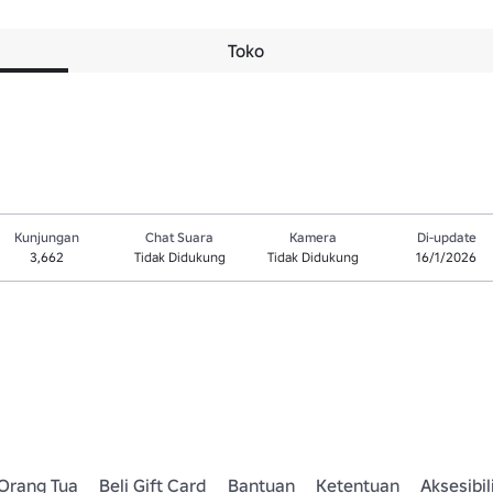
Toko
Kunjungan
Chat Suara
Kamera
Di-update
3,662
Tidak Didukung
Tidak Didukung
16/1/2026
Orang Tua
Beli Gift Card
Bantuan
Ketentuan
Aksesibil