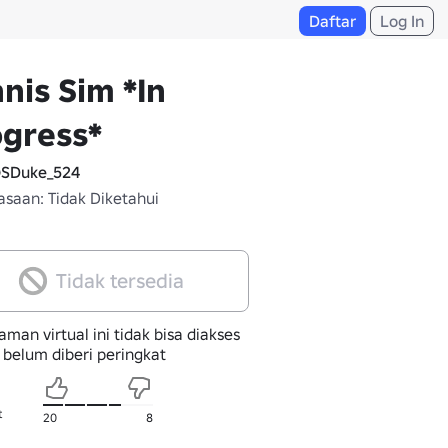
Daftar
Log In
nis Sim *In
gress*
SDuke_524
saan: Tidak Diketahui
Tidak tersedia
man virtual ini tidak bisa diakses
 belum diberi peringkat
t
20
8