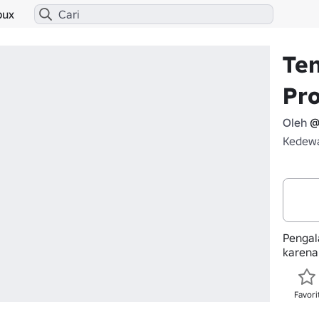
bux
Ten
Pro
Oleh
@
Kedewa
Pengala
karena
Favori