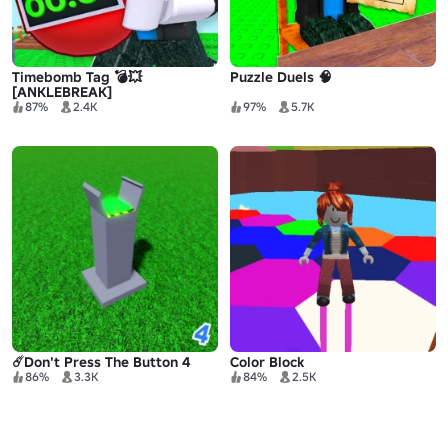
Timebomb Tag 💣💥
Puzzle Duels 🧠
[ANKLEBREAK]
87%
2.4K
97%
5.7K
☄️Don't Press The Button 4
Color Block
86%
3.3K
84%
2.5K