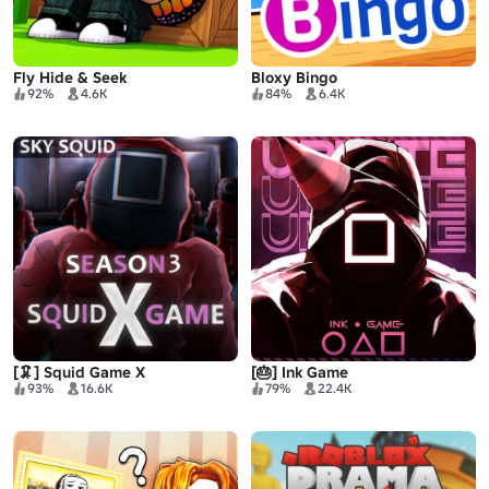
Fly Hide & Seek
Bloxy Bingo
92%
4.6K
84%
6.4K
[🦑] Squid Game X
[🎂] Ink Game
93%
16.6K
79%
22.4K