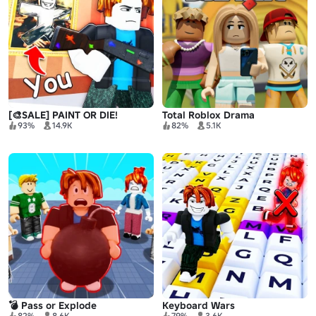
[🎨SALE] PAINT OR DIE!
Total Roblox Drama
93%
14.9K
82%
5.1K
💣 Pass or Explode
Keyboard Wars
82%
8.6K
79%
3.6K