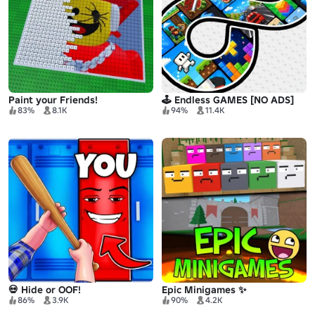
Paint your Friends!
🕹️ Endless GAMES [NO ADS]
83%
8.1K
94%
11.4K
💀 Hide or OOF!
Epic Minigames ✨
86%
3.9K
90%
4.2K