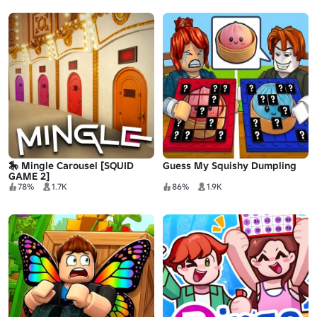
🎠 Mingle Carousel [SQUID
Guess My Squishy Dumpling
GAME 2]
78%
1.7K
86%
1.9K