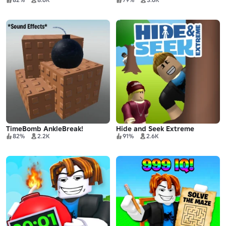
TimeBomb AnkleBreak!
Hide and Seek Extreme
82%
2.2K
91%
2.6K