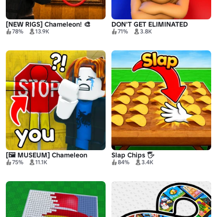
[NEW RIGS] Chameleon! 🎨
DON'T GET ELIMINATED
78%
13.9K
71%
3.8K
[🖼️ MUSEUM] Chameleon
Slap Chips 🖐️
75%
11.1K
84%
3.4K