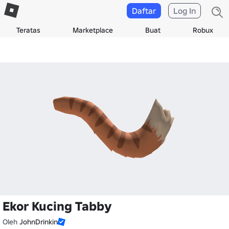
Daftar
Log In
Teratas
Marketplace
Buat
Robux
Ekor Kucing Tabby
Oleh
JohnDrinkin