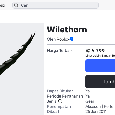
bux
Wilethorn
Oleh
Roblox
6,799
Harga Terbaik
Lihat Lebih Banyak
R
Tamb
Dapat Ditukar
Ya
Periode Penahanan
Ya
Jenis
Gear
Penempatan
Aksesori | Perl
Dibuat
25 Jun 2011