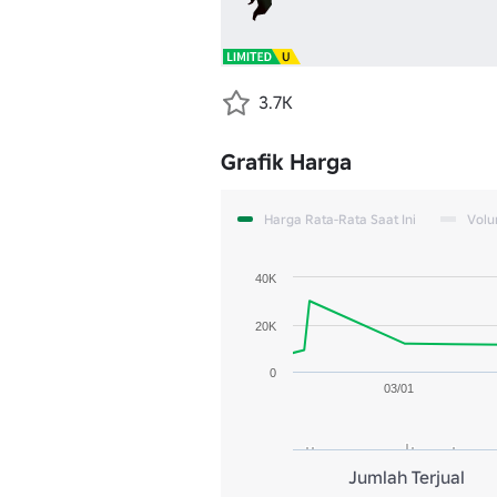
3.7K
Grafik Harga
Harga Rata-Rata Saat Ini
Vol
40K
20K
0
03/01
Jumlah Terjual