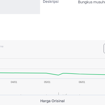
Deskripsi
Bungkus musuhm
ume
04/01
05/01
06/01
Harga Orisinal