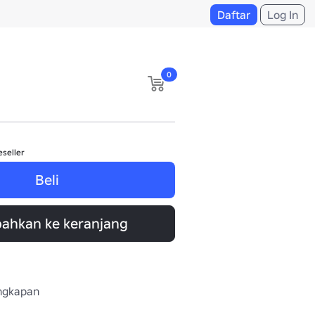
Daftar
Log In
0
eseller
Beli
ahkan ke keranjang
engkapan