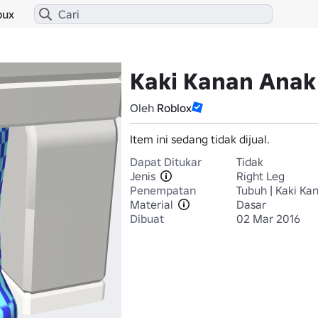
bux
Kaki Kanan Anak
Oleh
Roblox
Item ini sedang tidak dijual.
Dapat Ditukar
Tidak
Jenis
Right Leg
Penempatan
Tubuh | Kaki Ka
Material
Dasar
Dibuat
02 Mar 2016