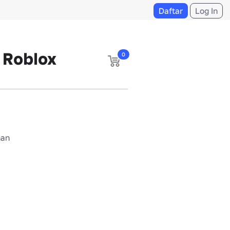
Daftar
Log In
 Roblox
0
nan