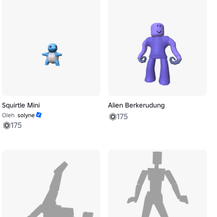
Squirtle Mini
Alien Berkerudung
Oleh
solyne
175
175