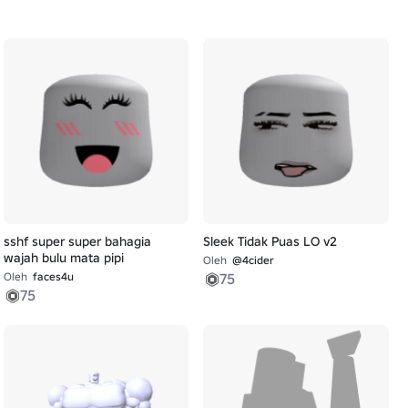
sshf super super bahagia
Sleek Tidak Puas LO v2
wajah bulu mata pipi
Oleh
@4cider
Oleh
faces4u
75
75