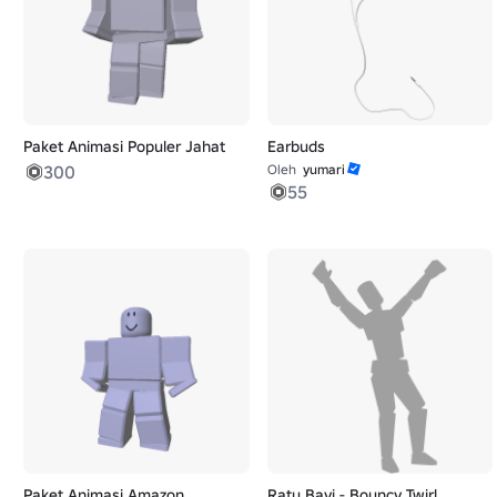
Paket Animasi Populer Jahat
Earbuds
300
Oleh
yumari
55
Paket Animasi Amazon
Ratu Bayi - Bouncy Twirl