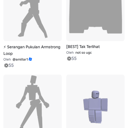
[BEST] Tak Terlihat
⚡ Serangan Pukulan Armstrong
Oleh
not so ugc
Loop
55
Oleh
@amillar1
55