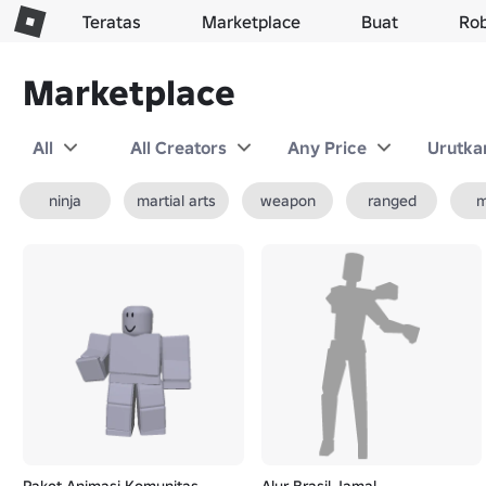
Teratas
Marketplace
Buat
Ro
Marketplace
All
All Creators
Any Price
Urutka
ninja
martial arts
weapon
ranged
m
Paket Animasi Komunitas
Alur Brasil Jamal