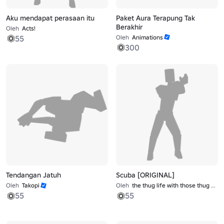
Aku mendapat perasaan itu
Paket Aura Terapung Tak
Berakhir
Oleh
Acts!
55
Oleh
Animations
300
Tendangan Jatuh
Scuba [ORIGINAL]
Oleh
Takopi
Oleh
the thug life with those thug problems
55
55