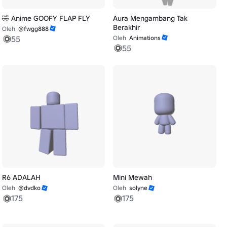
🤣 Anime GOOFY FLAP FLY
Aura Mengambang Tak
Berakhir
Oleh
@fwgg888
55
Oleh
Animations
55
R6 ADALAH
Mini Mewah
Oleh
@dvdko
Oleh
solyne
175
175