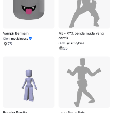
Vampir Bermain
MJ - P.Y.T. benda muda yang
cantik
Oleh
medicinesss
75
Oleh
@Fr0styDias
55
Boneka Wanita
Lagu Pesta Batu