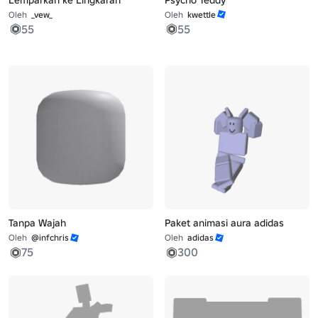
Oleh
_vew_
Oleh
kwettle
55
55
Tanpa Wajah
Paket animasi aura adidas
Oleh
@infchris
Oleh
adidas
75
300