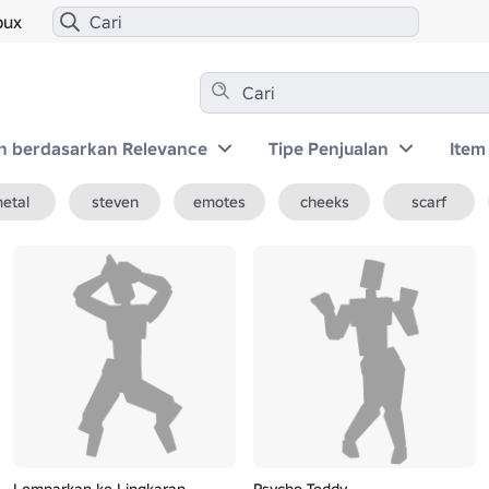
bux
n berdasarkan Relevance
Tipe Penjualan
Item
etal
steven
emotes
cheeks
scarf
Lemparkan ke Lingkaran
Psycho Teddy