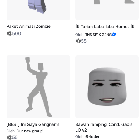
Paket Animasi Zombie
🕷️ Tarian Laba-laba Hornet 🕷️
500
Oleh
TH3 3P1K G4NG
55
[BEST] Ini Gaya Gangnam!
Bawah ramping. Cond. Gadis
LO v2
Oleh
Our new group!
55
Oleh
@4cider