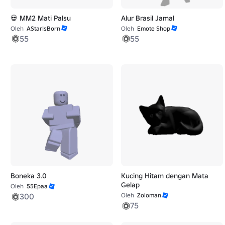
💀 MM2 Mati Palsu
Alur Brasil Jamal
Oleh
AStarIsBorn
Oleh
Emote Shop
55
55
Boneka 3.0
Kucing Hitam dengan Mata
Gelap
Oleh
55Epaa
300
Oleh
Zoloman
75