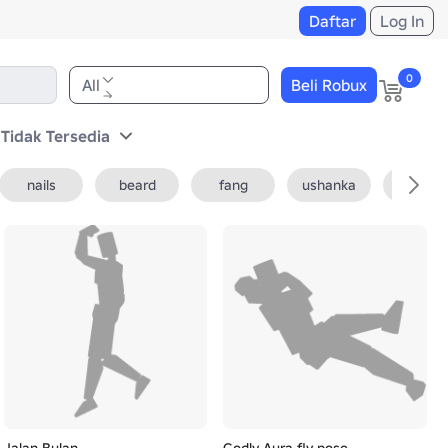
Daftar
Log In
0
All
Beli Robux
 Tidak Tersedia
nails
beard
fang
ushanka
fedora
Jalan Bulan
Godly Aura fly pose