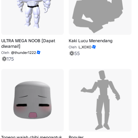
ULTRA MEGA NOOB [Dapat
Kaki Lucu Menendang
diwarnai!]
Oleh
L,XOXO
Oleh
@thunder1222
55
175
Topeng wajah chibi mengantuk
Populer