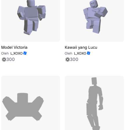
Model Victoria
Kawaii yang Lucu
Oleh
L,XOXO
Oleh
L,XOXO
300
300