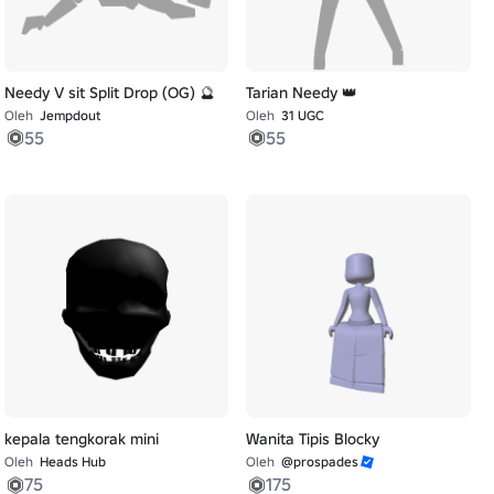
Needy V sit Split Drop (OG) 🔮
Tarian Needy 👑
Oleh
Jempdout
Oleh
31 UGC
55
55
kepala tengkorak mini
Wanita Tipis Blocky
Oleh
Heads Hub
Oleh
@prospades
75
175