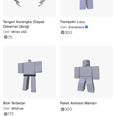
Tangan Kerangka (Dapat
Trampolin Lucu
Diwarnai Ulang)
Oleh
Animations
Oleh
Minec UGC
300
75
Blok Terbesar
Paket Animasi Mainan
Oleh
@Xzfuze
300
175