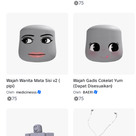
75
Wajah Wanita Mata Sisi v2 (
Wajah Gadis Cokelat Yum
pipi)
(Dapat Disesuaikan)
Oleh
medicinesss
Oleh
BAERI
75
75