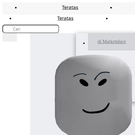
Teratas
Teratas
di Marketplace
di Game
di Komunitas
di Toko Kreator