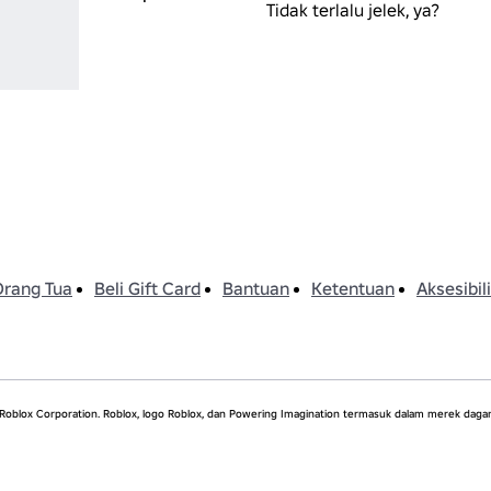
Tidak terlalu jelek, ya?
Periksa - Suasana
Hati
Animasi Mood
Periksa Itu - Alis
Alis
Orang Tua
Beli Gift Card
Bantuan
Ketentuan
Aksesibil
oblox Corporation. Roblox, logo Roblox, dan Powering Imagination termasuk dalam merek dagang 