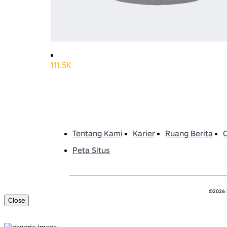
111.5K
Tentang Kami
Karier
Ruang Berita
Peta Situs
©2026 R
Close