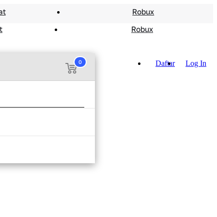
at
Robux
t
Robux
0
Daftar
Log In
 keranjang