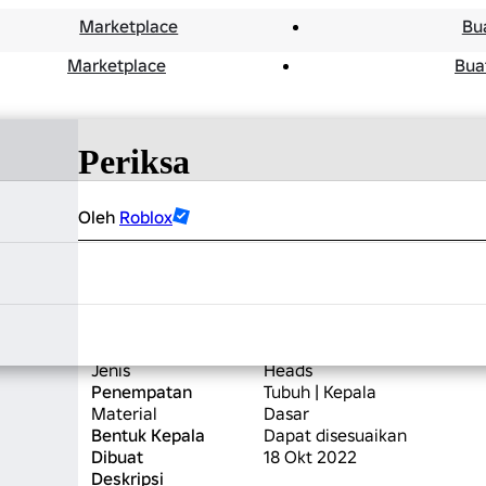
Marketplace
Bu
Marketplace
Bua
Included
Items
Periksa
Oleh
Roblox
Harga
Gratis
Beli
Periksa Itu - Kepala
Tambahkan ke
Kepala Dinamis
Dapat Ditukar
Tidak
Jenis
Heads
Penempatan
Tubuh | Kepala
Material
Dasar
Bentuk Kepala
Dapat disesuaikan
Dibuat
18 Okt 2022
Deskripsi