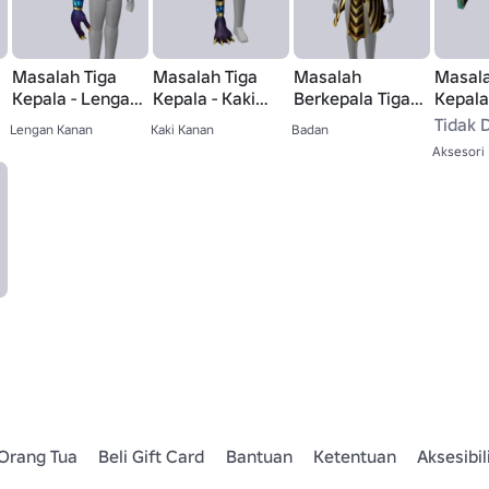
Masalah Tiga
Masalah Tiga
Masalah
Masala
Kepala - Lengan
Kepala - Kaki
Berkepala Tiga -
Kepala
Kanan
Kanan
Badan
Hood
Tidak D
Lengan Kanan
Kaki Kanan
Badan
Aksesori
Orang Tua
Beli Gift Card
Bantuan
Ketentuan
Aksesibil