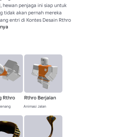
, hewan penjaga ini siap untuk 
g tidak akan pernah mereka 
ng entri di Kontes Desain Rthro 
pnya
leh Mechawave.
 Rthro
Rthro Berjalan
Renang
Animasi Jalan