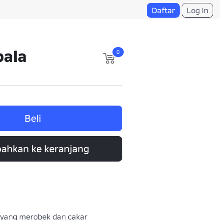
Daftar
Log In
pala
0
Beli
ahkan ke keranjang
yang merobek dan cakar 