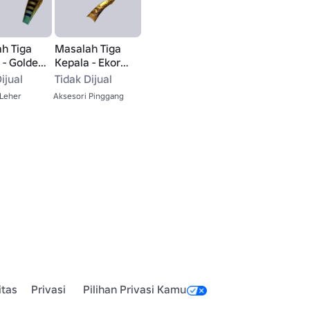
h Tiga
Masalah Tiga
 - Golden
Kepala - Ekor
Ular Emas
ijual
Tidak Dijual
 Leher
Aksesori Pinggang
itas
Privasi
Pilihan Privasi Kamu