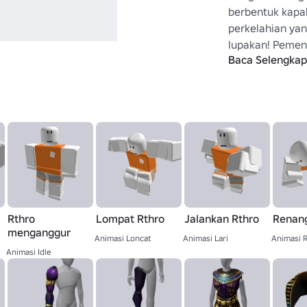
berbentuk kapal
perkelahian yan
lupakan! Pemena
Baca Selengka
2018. Dibuat o
Rthro
Lompat Rthro
Jalankan Rthro
Renang
menganggur
Animasi Loncat
Animasi Lari
Animasi 
Animasi Idle