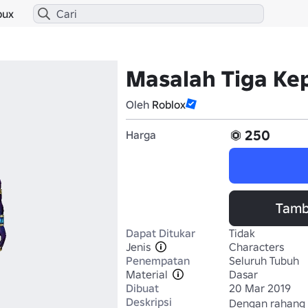
bux
Masalah Tiga Ke
Oleh
Roblox
250
Harga
Tamb
Dapat Ditukar
Tidak
Jenis
Characters
Penempatan
Seluruh Tubuh
Material
Dasar
Dibuat
20 Mar 2019
Deskripsi
Dengan rahang 