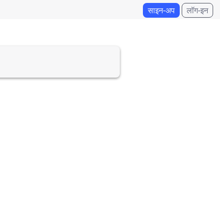
साइन-अप
लॉग-इन