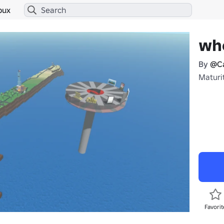
bux
wh
By
@Ca
Maturi
Favorit