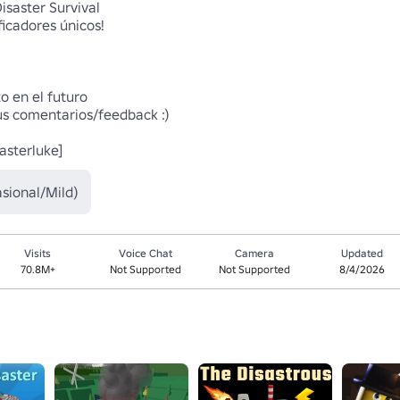
saster Survival

cadores únicos!

 en el futuro

us comentarios/feedback :)

asterluke]
sional/Mild)
Visits
Voice Chat
Camera
Updated
70.8M+
Not Supported
Not Supported
8/4/2026