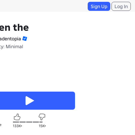
Sign Up
Log In
en the
dentopia
ty: Minimal
e
133K+
15K+