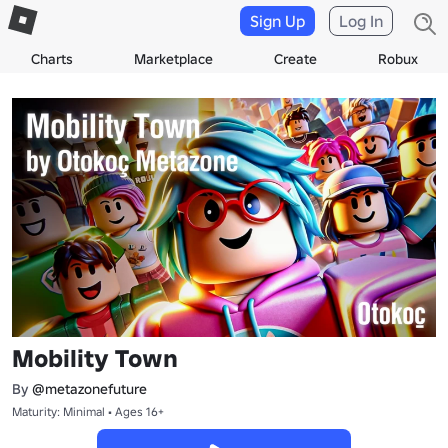
Sign Up
Log In
Charts
Marketplace
Create
Robux
Mobility Town
By
@metazonefuture
Maturity: Minimal • Ages 16+