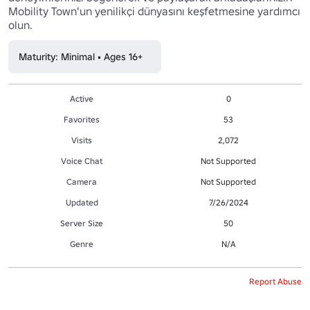
Mobility Town'un yenilikçi dünyasını keşfetmesine yardımcı 
olun.
Maturity: Minimal • Ages 16+
Active
0
Favorites
53
Visits
2,072
Voice Chat
Not Supported
Camera
Not Supported
Updated
7/26/2024
Server Size
50
Genre
N/A
Report Abuse