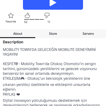
Favorite
52
17
About
Store
Servers
Description
MOBILITY TOWN'DA GELECEĞİN MOBILITE DENEYİMİNİ 
YAŞAYIN!

KEŞFET🌐 - Mobility Town'da Otokoç Otomotiv'in zengin 
tarihini, günümüzdeki yeniliklerini ve gelecek vizyonunu 
benzersiz bir sanal ortamda deneyimleyin.

ETKİLEŞİM🎮 - Otokoç'un teknolojik yeniliklerini öne 
çıkaran yenilikçi özelliklerle ve etkileşimli unsurlarla 
eğlenin.

PAYLAŞ ❤️

Dijital inovasyon yolculuğumuzu desteklemek için 
deneyimlerinizi beğenerek ve paylaşarak arkadaşlarınızın 