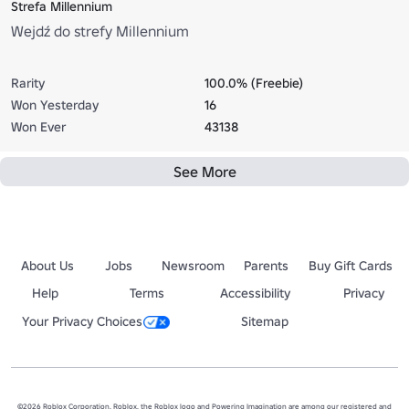
Strefa Millennium
Wejdź do strefy Millennium
Rarity
100.0% (Freebie)
Won Yesterday
16
Won Ever
43138
See More
About Us
Jobs
Newsroom
Parents
Buy Gift Cards
Help
Terms
Accessibility
Privacy
Your Privacy Choices
Sitemap
©2026 Roblox Corporation. Roblox, the Roblox logo and Powering Imagination are among our registered and