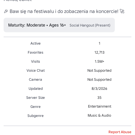
🎉 Baw się na festiwalu i do zobaczenia na koncercie! 🚀
Maturity: Moderate • Ages 16+
Social Hangout (Present)
Active
1
Favorites
12,713
Visits
1.5M+
Voice Chat
Not Supported
Camera
Not Supported
Updated
8/3/2026
Server Size
35
Entertainment
Genre
Music & Audio
Subgenre
Report Abuse