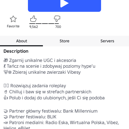
Favorite
9,562
700
About
Store
Servers
Description
🎁 Zgarnij unikalne UGC i akcesoria

💃 Tańcz na scenie i zdobywaj poziomy hype’u

🐻‍❄️ Zbieraj unikalne zwierzaki Vibesy

🕵️‍♀️ Rozwiązuj zadania roleplay

🥤 Chilluj i baw się w strefach partnerskich

👍 Polub i dodaj do ulubionych, jeśli Ci się podoba

🤝 Partner główny festiwalu: Bank Millennium

🤝 Partner festiwalu: BLIK

📣 Patroni medialni: Radio Eska, Wirtualna Polska, Vibez, 
Helios, eBilet
