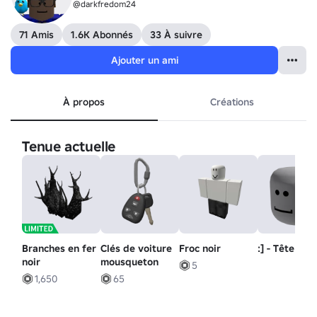
@darkfredom24
71 Amis
1.6K Abonnés
33 À suivre
Ajouter un ami
À propos
Créations
Tenue actuelle
Branches en fer
Clés de voiture
Froc noir
:] - Tête
noir
mousqueton
5
1,650
65