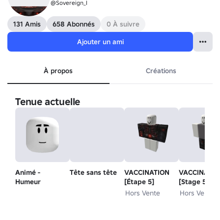
@Sovereign_I
131 Amis
658 Abonnés
0 À suivre
Ajouter un ami
À propos
Créations
Tenue actuelle
Animé -
Tête sans tête
VACCINATION
VACCINATIO
Humeur
[Étape 5]
[Stage 5]
Inférieur
Hors Vente
Hors Vente