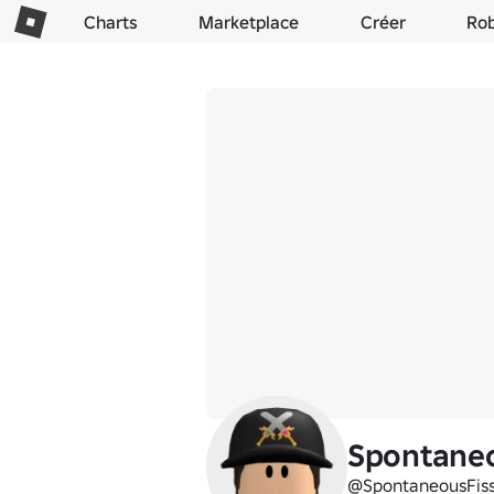
Charts
Marketplace
Créer
Ro
Spontaneo
@SpontaneousFiss