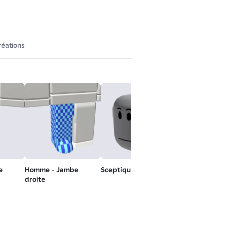
réations
e
Homme - Jambe
Sceptique - Tête
Ssceptique - 
droite