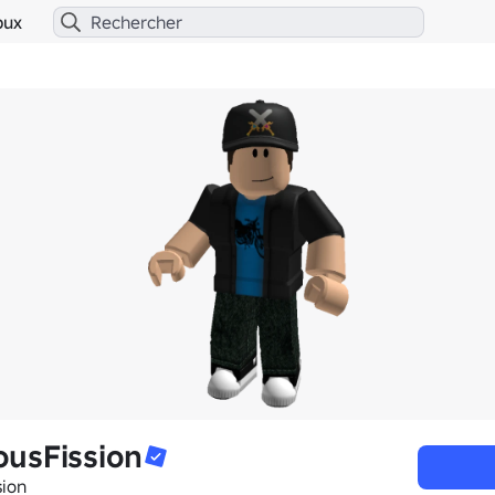
bux
usFission
ion