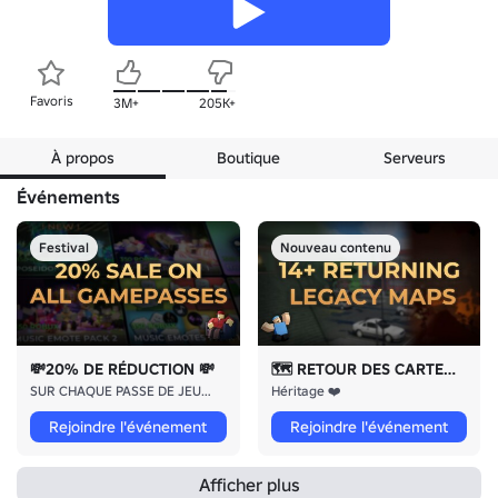
Favoris
3M+
205K+
À propos
Boutique
Serveurs
Événements
Festival
Nouveau contenu
💸20% DE RÉDUCTION 💸
🗺️ RETOUR DES CARTES 🗺️
SUR CHAQUE PASSE DE JEU !!!
Héritage ❤️
Rejoindre l'événement
Rejoindre l'événement
Afficher plus