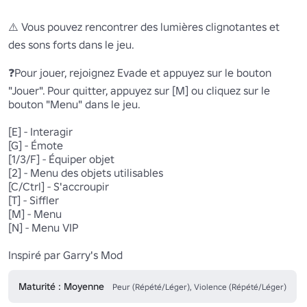
⚠️ Vous pouvez rencontrer des lumières clignotantes et 
des sons forts dans le jeu.

❓Pour jouer, rejoignez Evade et appuyez sur le bouton 
"Jouer". Pour quitter, appuyez sur [M] ou cliquez sur le 
bouton "Menu" dans le jeu.

[E] - Interagir

[G] - Émote 

[1/3/F] - Équiper objet

[2] - Menu des objets utilisables

[C/Ctrl] - S'accroupir 

[T] - Siffler

[M] - Menu

[N] - Menu VIP

Inspiré par Garry's Mod
Maturité : Moyenne
Peur (Répété/Léger), Violence (Répété/Léger)