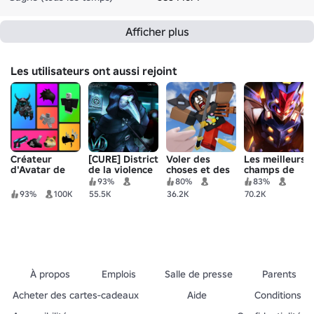
Afficher plus
Les utilisateurs ont aussi rejoint
Créateur
[CURE] District
Voler des
Les meilleurs
d'Avatar de
de la violence
choses et des
champs de
Catalogue
gens
bataille
93%
80%
83%
93%
100K
55.5K
36.2K
70.2K
À propos
Emplois
Salle de presse
Parents
Acheter des cartes-cadeaux
Aide
Conditions