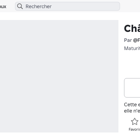
bux
Châ
Par
@F
Maturi
Cette e
elle n'
Favori