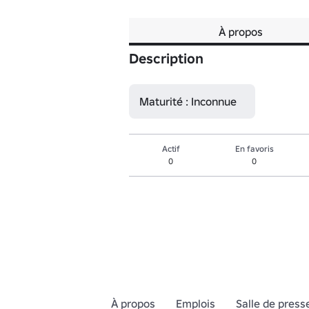
À propos
Description
Maturité : Inconnue
Actif
En favoris
0
0
À propos
Emplois
Salle de press