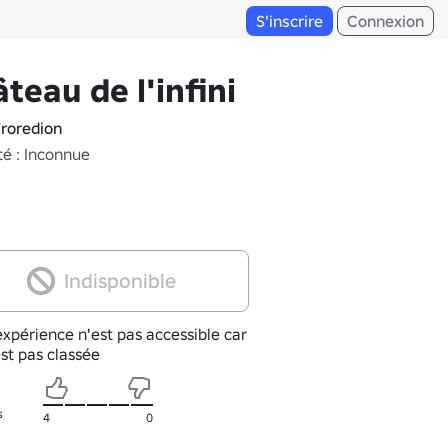
S'inscrire
Connexion
teau de l'infini
roredion
té : Inconnue
Indisponible
xpérience n'est pas accessible car
est pas classée
s
4
0