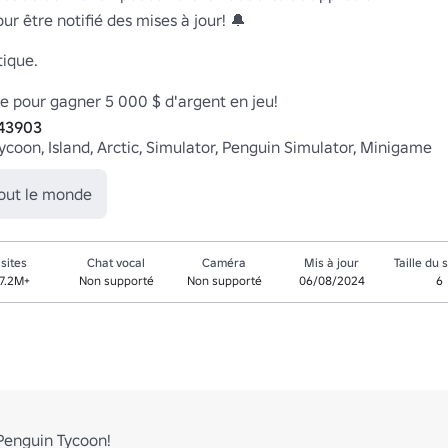
r être notifié des mises à jour! 🔔

ique.

843903
Tycoon, Island, Arctic, Simulator, Penguin Simulator, Minigame
tout le monde
isites
Chat vocal
Caméra
Mis à jour
Taille du 
7.2M+
Non supporté
Non supporté
06/08/2024
6
Penguin Tycoon!