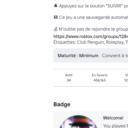
🔔 Appuyez sur le bouton "SUIVIR" pou
💾 Ce jeu a une sauvegarde automat
https://www.roblox.com/groups/12
Étiquettes: Club Penguin, Roleplay, 
Maturité : Minimum
Convient à 
Actif
En favoris
V
34
456,163
12
Badge
Welcome!
You played 