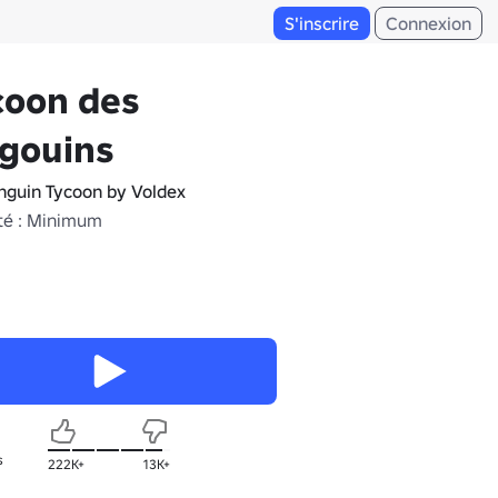
S'inscrire
Connexion
coon des
gouins
nguin Tycoon by Voldex
té : Minimum
s
222K+
13K+