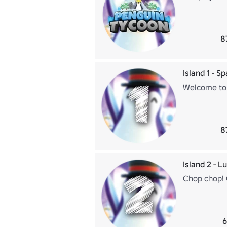
8
Island 1 - S
Welcome to 
8
Island 2 - 
Chop chop! 
6