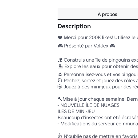
À propos
Description
❤️ Merci pour 200K likes! Utilisez le
🎮 Présenté par Voldex 🎮

🧊 Construis une île de pingouins exc
🏝️ Explore les eaux pour obtenir de
🐧 Personnalisez-vous et vos pingouin
🎣 Pêchez, sortez et jouez des rôles 
🎲 Jouez à des mini-jeux pour des ré
🔨Mise à jour chaque semaine! Derniè
- NOUVELLE ÎLE DE NUAGES

ÎLES DE MINI-JEU

Beaucoup d'insectes ont été écrasés!
- Modifications du serveur communau
👍 N'oublie pas de mettre en favoris 