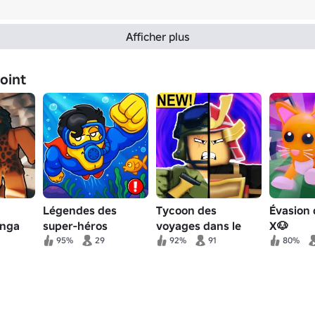
Afficher plus
joint
Légendes des
Tycoon des
Évasion
Unga
super-héros
voyages dans le
X🐶
temps 🌟
95%
29
92%
91
80%