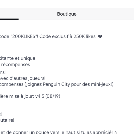
Boutique
 code "200KLIKES"! Code exclusif à 250K likes! ❤️

itante et unique

s récompenses

s!

avec d'autres joueurs!

compenses (joignez Penguin City pour des mini-jeux!)

re mise à jour: v4.5 (08/19)



taire!

et de donner un pouce vers le haut si tu as apprécié! ⭐
