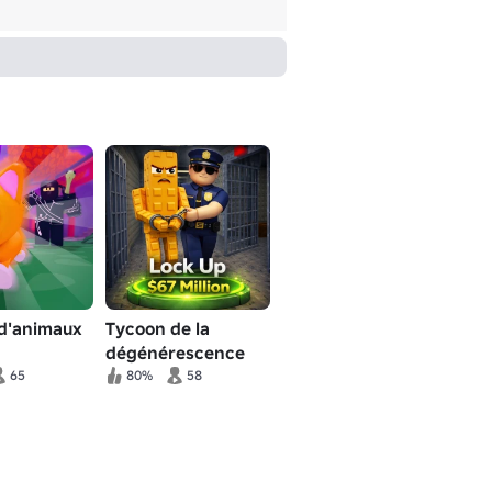
 d'animaux
Tycoon de la
dégénérescence
cérébrale en prison
65
80%
58