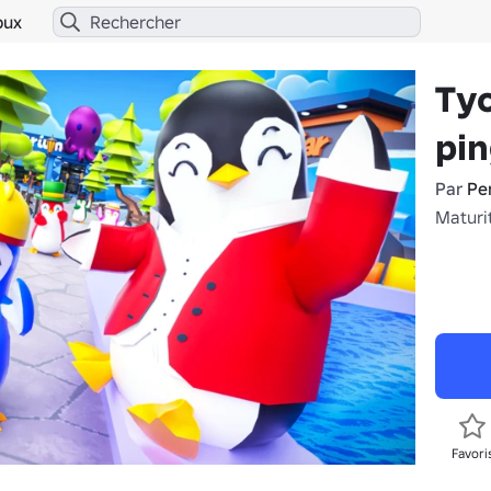
bux
Ty
pin
Par
Pe
Maturi
Favori