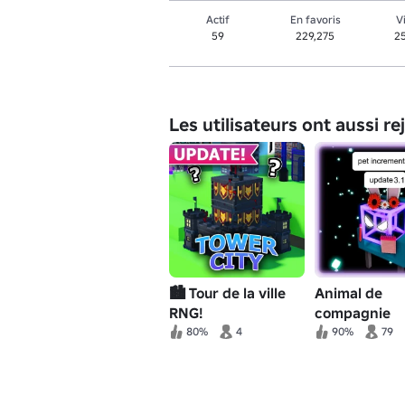
Actif
En favoris
V
59
229,275
2
Les utilisateurs ont aussi re
🏙️ Tour de la ville
Animal de
RNG!
compagnie
incrémental
80%
4
90%
79