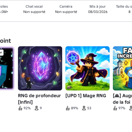
isites
Chat vocal
Caméra
Mis à jour
Taille du 
5.0M+
Non supporté
Non supporté
08/03/2026
8
joint
RNG de profondeur
[UPD 1] Mage RNG
[🙏] Au
[Infini]
de la foi
92%
9
89%
53
97%