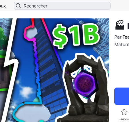
bux
🏭 
Par
Te
Maturi
Favori