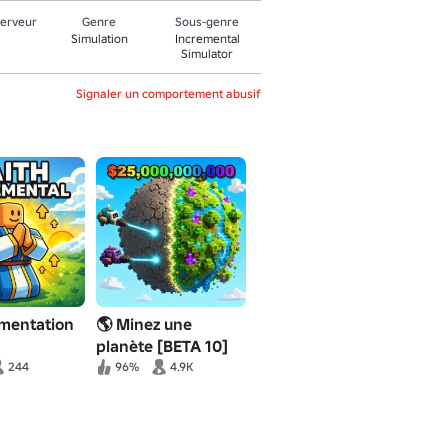
serveur
Genre
Sous-genre
Simulation
Incremental
Simulator
Signaler un comportement abusif
gmentation
🌎 Minez une
planète [BETA 10]
244
96%
4.9K