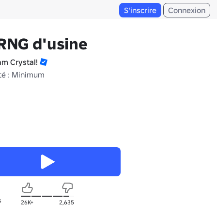
S'inscrire
Connexion
RNG d'usine
am Crystal!
té : Minimum
s
26K+
2,635