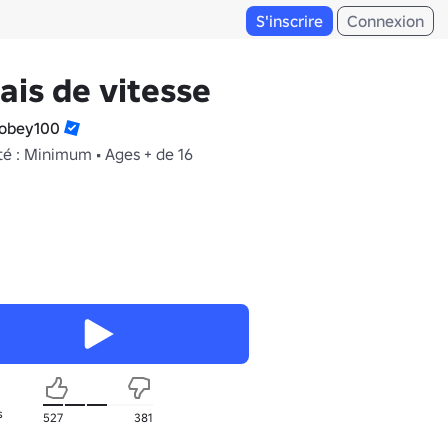
S'inscrire
Connexion
ais de vitesse
obey100
té : Minimum • Ages + de 16
s
527
381