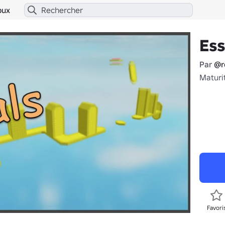
bux
Ess
Par
@r
Maturi
Favori