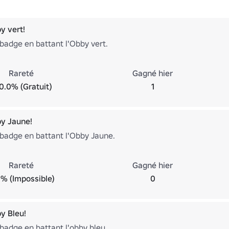
y vert!
badge en battant l'Obby vert.
Rareté
Gagné hier
0.0% (Gratuit)
1
by Jaune!
badge en battant l'Obby Jaune.
Rareté
Gagné hier
% (Impossible)
0
by Bleu!
badge en battant l'obby bleu.