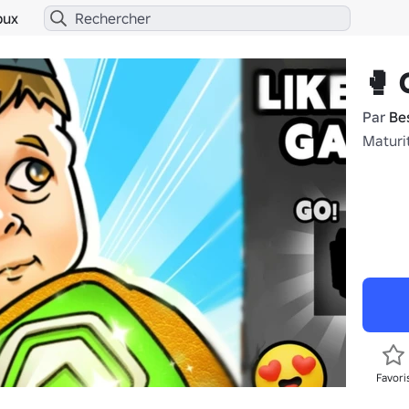
bux
🥊 
Par
Be
Maturi
Favori