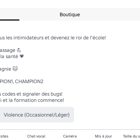
Boutique
 les intimidateurs et devenez le roi de l'école!

assage 💪

a santé 💗

gnie 🐱

ION1, CHAMPION2

 codes et signaler des bugs!

ui et la formation commence!
Violence (Occasionnel/Léger)
isites
Chat vocal
Caméra
Mis à jour
Taille du 