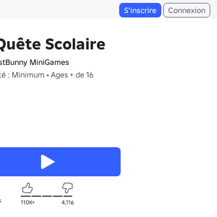
S'inscrire
Connexion
Quête Scolaire
stBunny MiniGames
té : Minimum • Ages + de 16
s
110K+
4,116