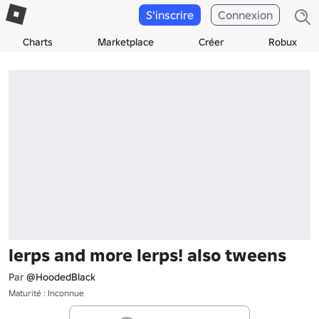
S'inscrire
Connexion
Charts
Marketplace
Créer
Robux
lerps and more lerps! also tweens
Par
@HoodedBlack
Maturité : Inconnue