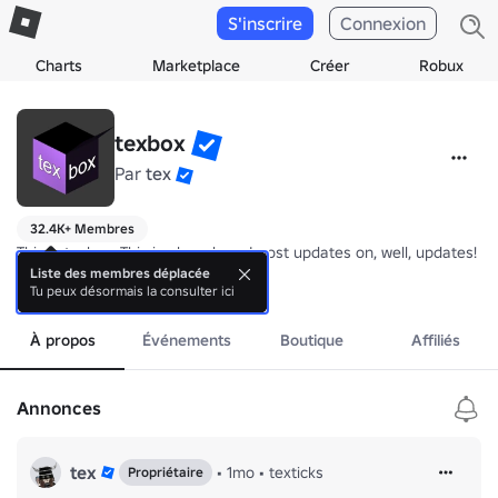
S'inscrire
Connexion
Charts
Marketplace
Créer
Robux
texbox
Par
tex
32.4K+ Membres
This is texbox. This is also where I post updates on, well, updates!

Liste des membres déplacée
Tu peux désormais la consulter ici
Join the texbox Diskhord server to keep up on sneak peeks and scr
plus
À propos
Événements
Boutique
Affiliés
Annonces
tex
•
1mo
•
texticks
Propriétaire