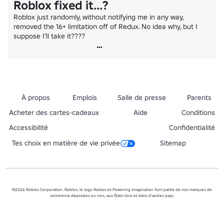
Roblox fixed it...?
Roblox just randomly, without notifying me in any way, 
removed the 16+ limitation off of Redux. No idea why, but I 
suppose I'll take it????
À propos
Emplois
Salle de presse
Parents
Acheter des cartes-cadeaux
Aide
Conditions
Accessibilité
Confidentialité
Tes choix en matière de vie privée
Sitemap
©2026 Roblox Corporation. Roblox, le logo Roblox et Powering Imagination font partie de nos marques de
commerce déposées ou non, aux États-Unis et dans d'autres pays.