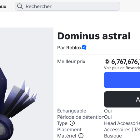
bux
Dominus astral
Par
Roblox
6,767,676
Meilleur prix
Voir plus de
Revend
A
Échangeable
Oui
Période de détention
Oui
Type
Head Accessori
Placement
Accessoires | Tê
Matériel
Basique