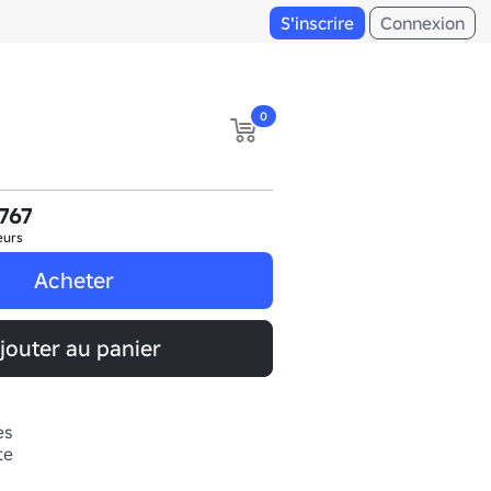
S'inscrire
Connexion
0
,767
eurs
Acheter
jouter au panier
es
te