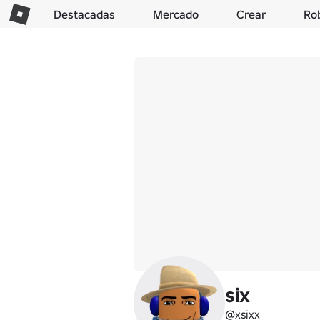
Destacadas
Mercado
Crear
Ro
six
@xsixx