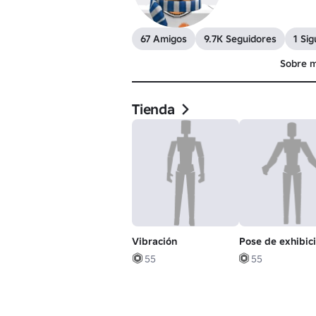
67 Amigos
9.7K Seguidores
1 Si
Sobre m
Tienda
Vibración
Pose de exhibic
55
55