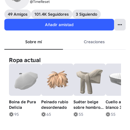
@TimeReset
49 Amigos
101.4K Seguidores
3 Siguiendo
Añadir amistad
Sobre mí
Creaciones
Ropa actual
Boina de Pura
Peinado rubio
Suéter beige
Cuello alto
Delicia
desordenado
sobre hombros
blanco 3.0
1.0
95
65
55
55