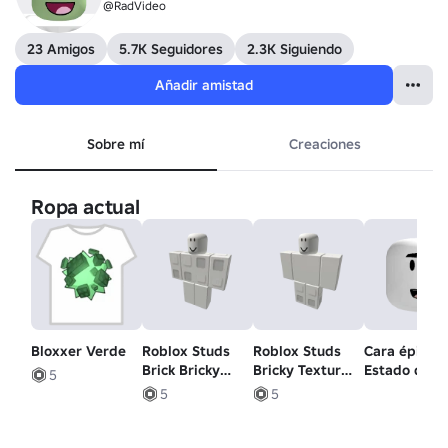
@RadVideo
23 Amigos
5.7K Seguidores
2.3K Siguiendo
Añadir amistad
Sobre mí
Creaciones
Ropa actual
Bloxxer Verde
Roblox Studs
Roblox Studs
Cara épica -
Brick Bricky
Bricky Texture
Estado de
5
Textura
Squares
ánimo
5
5
Transparente
Transparente