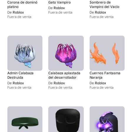
Corona de dominó
Gato Vampiro
Sombrero de
platino
Vampiro del Vacío
De
Roblox
De
Roblox
Fuera de venta
De
Roblox
Fuera de venta
Fuera de venta
Admin Calabaza
Calabaza aplastada
Cuernos Fantasma
Destruida
del desarrollador
Naranja
De
Roblox
De
Roblox
De
Roblox
Fuera de venta
Fuera de venta
Fuera de venta