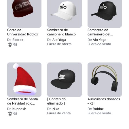
Gorro de
Sombrero de
Sombrero de
Universidad Roblox
camionero blanco
camionero del
distrito
De
Roblox
De
Alo Yoga
De
Alo Yoga
Fuera de oferta
Fuera de venta
95
1
Sombrero de Santa
[ Contenido
Auriculares dorados
de Navidad rojo
eliminado ]
- KSI
brillante
De
bunnexh
De
Nike
De
Roblox
Fuera de venta
Fuera de venta
95
1