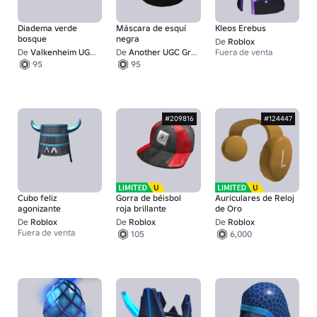
Diadema verde
Máscara de esquí
Kleos Erebus
bosque
negra
De
Roblox
De
Valkenheim UGC 2
De
Another UGC Group
Fuera de venta
95
95
#209816
#124447
Cubo feliz
Gorra de béisbol
Auriculares de Reloj
agonizante
roja brillante
de Oro
De
Roblox
De
Roblox
De
Roblox
Fuera de venta
105
6,000