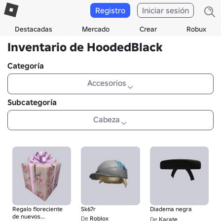
Registro
Iniciar sesión
Destacadas
Mercado
Crear
Robux
Inventario de HoodedBlack
Categoría
Accesorios
Subcategoría
Cabeza
Regalo floreciente
Sk67r
Diadema negra
de nuevos
De
Roblox
De
Κarate