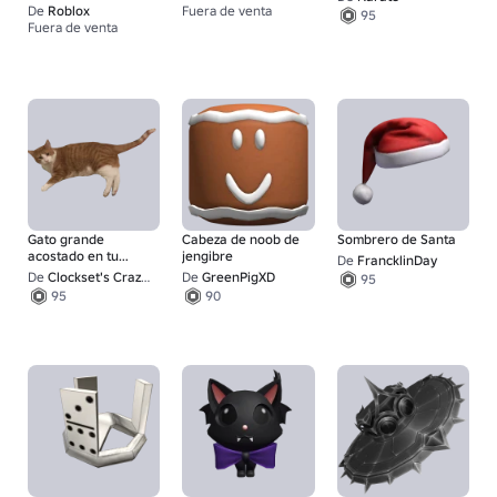
comienzos
De
Roblox
Fuera de venta
67
95
Fuera de venta
1
Gato grande
Cabeza de noob de
Sombrero de Santa
acostado en tu
jengibre
De
FrancklinDay
cabeza
De
Clockset's Crazy UGC Creations
De
GreenPigXD
95
95
90