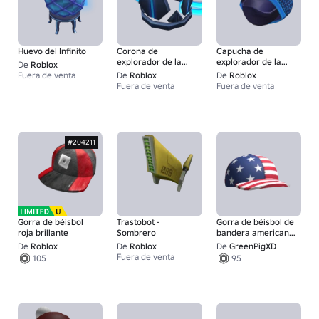
Huevo del Infinito
Corona de
Capucha de
explorador de la
explorador de la
De
Roblox
Bóveda
Bóveda
Fuera de venta
De
Roblox
De
Roblox
Fuera de venta
Fuera de venta
#204211
Gorra de béisbol
Trastobot -
Gorra de béisbol de
roja brillante
Sombrero
bandera americana
del 4 de julio
De
Roblox
De
Roblox
De
GreenPigXD
Fuera de venta
105
95