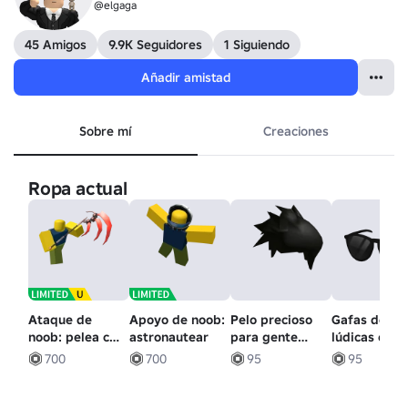
@elgaga
45 Amigos
9.9K Seguidores
1 Siguiendo
Añadir amistad
Sobre mí
Creaciones
Ropa actual
Ataque de
Apoyo de noob:
Pelo precioso
Gafas de sol
noob: pelea con
astronautear
para gente
lúdicas en
guadaña láser
bonita
negro
700
700
95
95