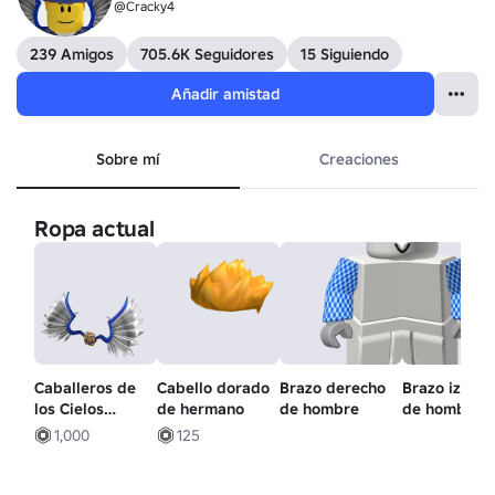
@Cracky4
239 Amigos
705.6K Seguidores
15 Siguiendo
Añadir amistad
Sobre mí
Creaciones
Ropa actual
Caballeros de
Cabello dorado
Brazo derecho
Brazo izqui
los Cielos
de hermano
de hombre
de hombre
Astillados: alas
1,000
125