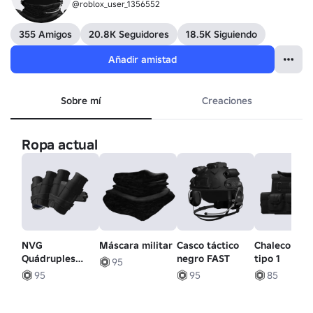
@roblox_user_1356552
355 Amigos
20.8K Seguidores
18.5K Siguiendo
Añadir amistad
Sobre mí
Creaciones
Ropa actual
NVG
Máscara militar
Casco táctico
Chaleco táct
Quádruples
negro FAST
tipo 1
95
Elevadas
95
95
85
[REDUX]