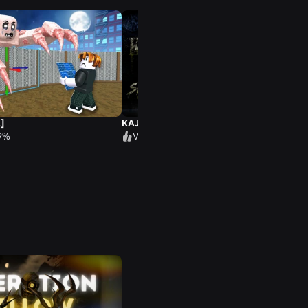
]
KAJERO [HORROR]
79%
Valoración 82%