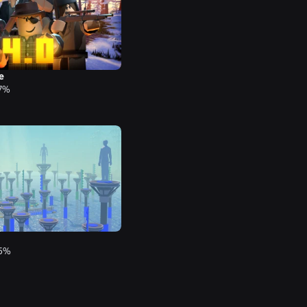
e
87%
85%