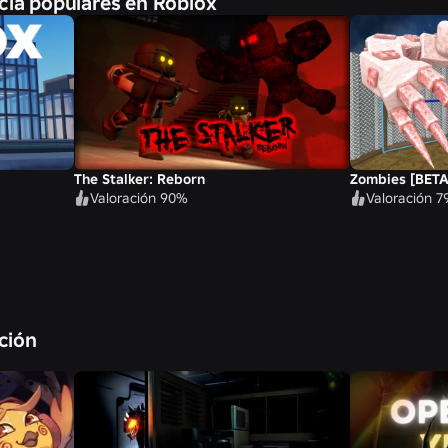
cia populares en Roblox
The Stalker: Reborn
Zombies [BETA
Valoración 90%
Valoración 
ación