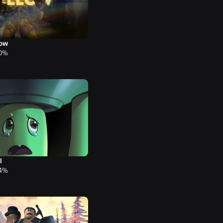
low
90%
l
94%