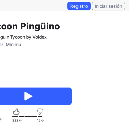
Registro
Iniciar sesión
coon Pingüino
guin Tycoon by Voldex
z: Mínima
a
222K+
13K+