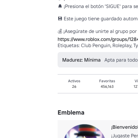
🔔 ¡Presiona el botón 'SIGUE' para se
💾 Este juego tiene guardado automá
https://www.roblox.com/groups/12
Etiquetas: Club Penguin, Roleplay, T
Madurez: Mínima
Apta para todo
Activos
Favoritas
Vi
26
456,163
12
Emblema
¡Bienvenido
¡Jugaste Pe