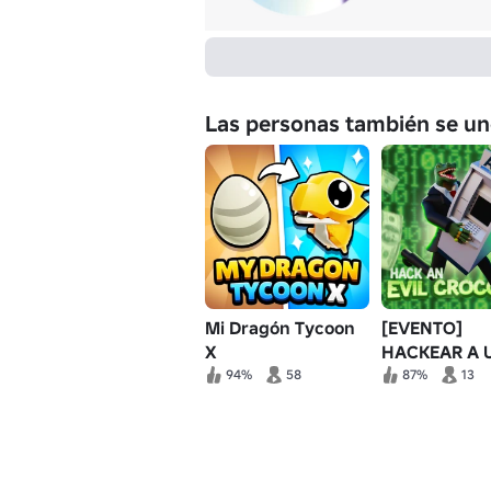
Las personas también se un
Mi Dragón Tycoon
[EVENTO]
X
HACKEAR A 
COCODRILO
94%
58
87%
13
MALVADO