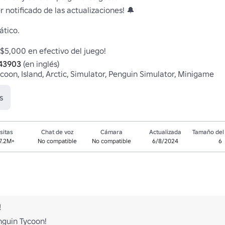
r notificado de las actualizaciones! 🔔

tico.

843903
 (en inglés)

ycoon, Island, Arctic, Simulator, Penguin Simulator, Minigame
s
sitas
Chat de voz
Cámara
Actualizada
Tamaño del 
7.2M+
No compatible
No compatible
6/8/2024
6
!
nguin Tycoon!