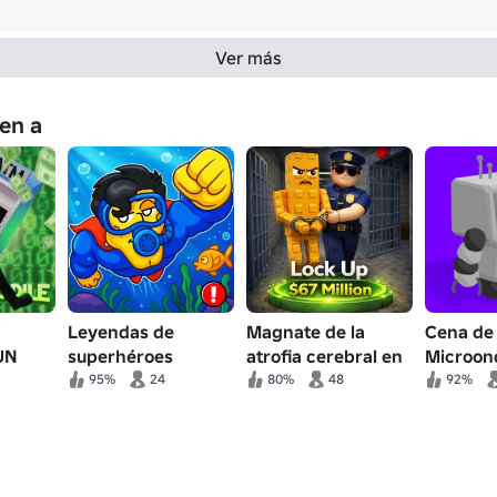
Ver más
en a
Leyendas de
Magnate de la
Cena de
UN
superhéroes
atrofia cerebral en
Microon
prisiones
95%
24
80%
48
92%