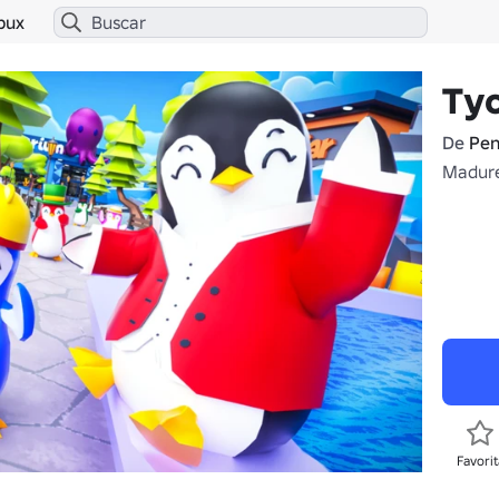
bux
Ty
De
Pen
Madure
Favorit