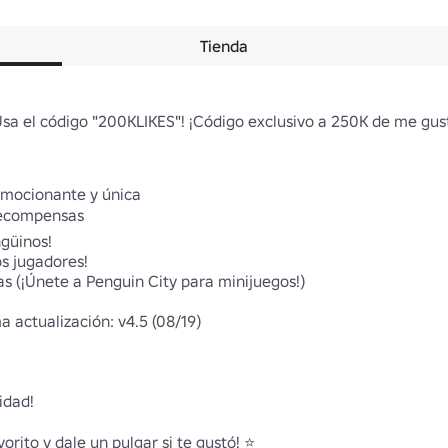
Tienda
sa el código "200KLIKES"! ¡Código exclusivo a 250K de me gust
emocionante y única

recompensas

güinos!

s jugadores!

 (¡Únete a Penguin City para minijuegos!)

 actualización: v4.5 (08/19)

dad!

rito y dale un pulgar si te gustó! ⭐
