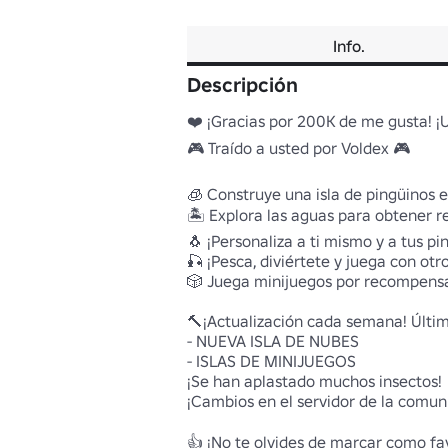
Info.
Descripción
❤️ ¡Gracias por 200K de me gusta! ¡U
🎮 Traído a usted por Voldex 🎮

🧊 Construye una isla de pingüinos 
🏝️ Explora las aguas para obtener 
🐧 ¡Personaliza a ti mismo y a tus pin
🎣 ¡Pesca, diviértete y juega con otro
🎲 Juega minijuegos por recompensas
🔨¡Actualización cada semana! Última
- NUEVA ISLA DE NUBES

- ISLAS DE MINIJUEGOS

¡Se han aplastado muchos insectos!

¡Cambios en el servidor de la comuni
👍 ¡No te olvides de marcar como favo