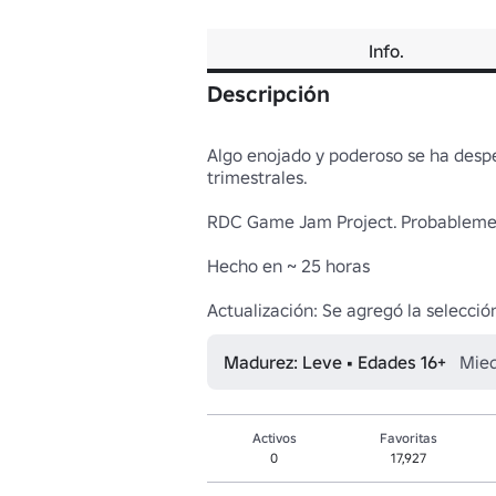
Info.
Descripción
Algo enojado y poderoso se ha despe
trimestrales.

RDC Game Jam Project. Probablement
Hecho en ~ 25 horas

Actualización: Se agregó la selecció
Madurez: Leve • Edades 16+
Mied
Activos
Favoritas
0
17,927