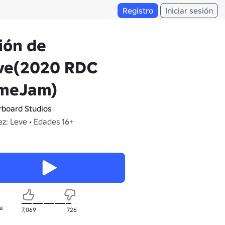
Registro
Iniciar sesión
ión de
ve(2020 RDC
meJam)
rboard Studios
z: Leve • Edades 16+
a
7,069
726