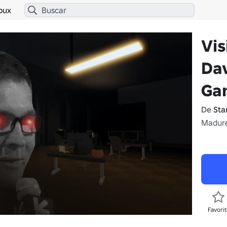
bux
Vis
Da
Ga
De
Sta
Madure
Favorit