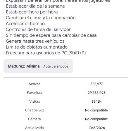
· Expulsar / Banear temporalmente a los jugadores

· Establecer día de la semana

· Establecer hora por hora 

· Cambiar el clima y la iluminación

· Acelerar el tiempo

· Controles de tema del servidor

· Sin tiempo de espera para cambiar de casa 

· Genera hasta tres vehículos

· Límite de objetos aumentado

· Freecam para usuarios de PC (Shift+P)
Madurez: Mínima
Apta para todos
Activos
333,977
Favoritas
29,235,098
Visitas
86.1B+
Chat de voz
No compatible
Cámara
No compatible
Actualizada
10/8/2026