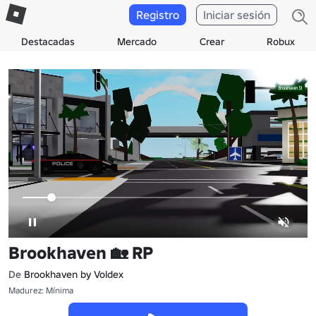
Registro
Iniciar sesión
Destacadas
Mercado
Crear
Robux
Brookhaven 🏡 RP
De
Brookhaven by Voldex
Madurez: Mínima