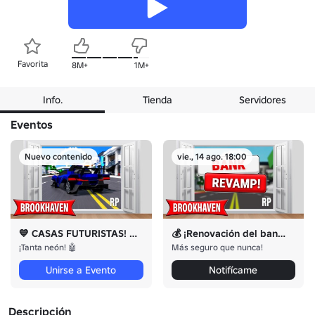
Favorita
8M+
1M+
Info.
Tienda
Servidores
Eventos
Nuevo contenido
vie., 14 ago. 18:00
💙 CASAS FUTURISTAS! 💜
💰 ¡Renovación del banco! 💰
¡Tanta neón! 🤖
Más seguro que nunca!
Unirse a Evento
Notifícame
Descripción