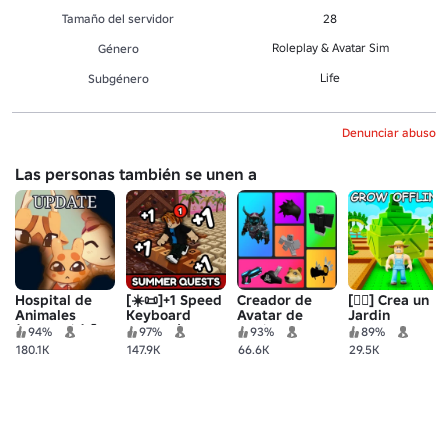
Tamaño del servidor
28
Roleplay & Avatar Sim
Género
Life
Subgénero
Denunciar abuso
Las personas también se unen a
Hospital de
[☀️📜]+1 Speed
Creador de
[🧚‍♀️] Crea un
Animales
Keyboard
Avatar de
Jardin
(Anomalía) 🧪
Escape |
Catálogo
94%
97%
93%
89%
Candy &
180.1K
147.9K
66.6K
29.5K
Chocolate