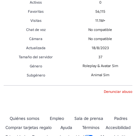
Activos
0
Favoritas
56,115
Visitas
11.1M+
Chat de voz
No compatible
Cámara
No compatible
Actualizada
18/8/2023
Tamaño del servidor
37
Roleplay & Avatar Sim
Género
Animal Sim
Subgénero
Denunciar abuso
Quiénes somos
Empleo
Sala de prensa
Padres
Comprar tarjetas regalo
Ayuda
Términos
Accesibilidad