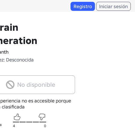
Registro
Iniciar sesión
rain
neration
anth
z: Desconocida
No disponible
xperiencia no es accesible porque
 clasificada
a
4
0