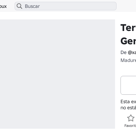
bux
Ter
Ge
De
@x
Madure
Esta e
no está
Favorit