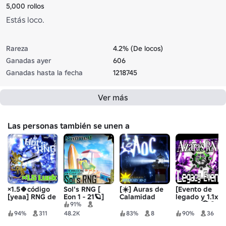
5,000 rollos
Estás loco.
Rareza
4.2% (De locos)
Ganadas ayer
606
Ganadas hasta la fecha
1218745
Ver más
Las personas también se unen a
×1.5🍀código
Sol's RNG [
[☀️] Auras de
[Evento de
[yeaa] RNG de
Eon 1 - 21🪐]
Calamidad
legado y 1.1x
Hot
suerte! 🏛️ ]
91%
RNG de Azara
94%
311
48.2K
83%
8
90%
36