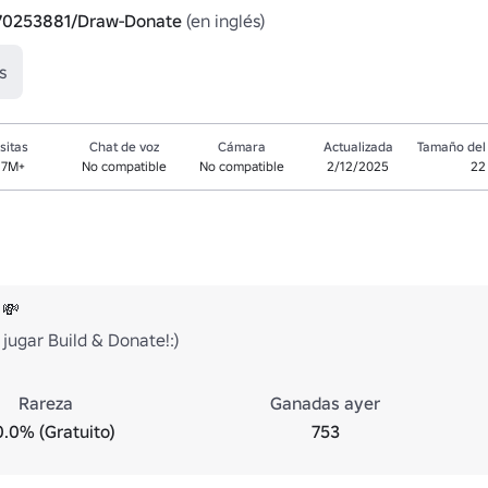
070253881/Draw-Donate
 (en inglés)
s
sitas
Chat de voz
Cámara
Actualizada
Tamaño del 
.7M+
No compatible
No compatible
2/12/2025
22
 💸
 jugar Build & Donate!:)
Rareza
Ganadas ayer
0.0% (Gratuito)
753