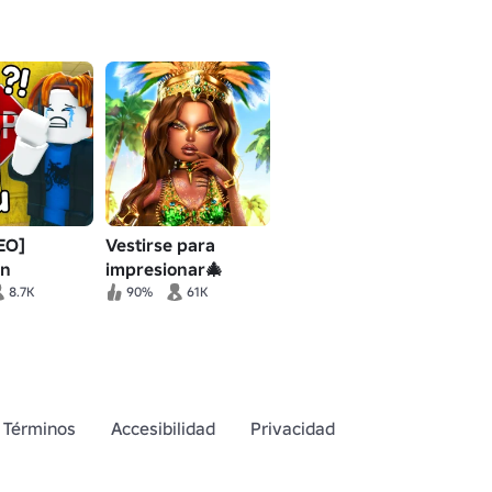
EO]
Vestirse para
ón
impresionar🎄
8.7K
90%
61K
Términos
Accesibilidad
Privacidad