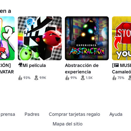
en a
CIÓN]
🎥Mi película
Abstracción de
[🖼️ MUS
AVATAR
experiencia
Camale
93%
9.9K
91%
1.5K
75%
 prensa
Padres
Comprar tarjetas regalo
Ayuda
Mapa del sitio