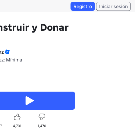
Registro
Iniciar sesión
struir y Donar
az
z: Mínima
a
4,701
1,470