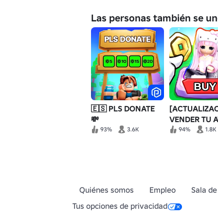
Las personas también se un
🇪🇸 PLS DONATE
[ACTUALIZA
💸
VENDER TU 
93%
3.6K
94%
1.8K
Quiénes somos
Empleo
Sala de
Tus opciones de privacidad