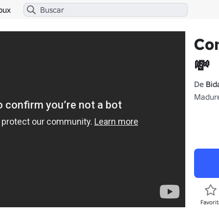
bux
Con
💸
De
Bid
Madure
Favorit