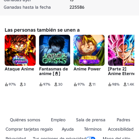
Ganadas hasta la fecha
225586
Las personas también se unen a
Ataque Anime
Fantasmas de
Anime Power
[Parte 2]
anime [📓]
Anime Eterno
97%
3
97%
30
97%
11
98%
1.4K
Quiénes somos
Empleo
Sala de prensa
Padres
Comprar tarjetas regalo
Ayuda
Términos
Accesibilidad
Privacidad
Tus opciones de privacidad
Mapa del sitio