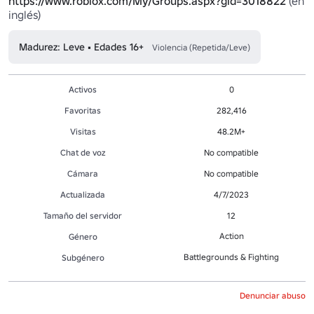
https://www.roblox.com/My/Groups.aspx?gid=3018822
 (en 
inglés)
Madurez: Leve • Edades 16+
Violencia (Repetida/Leve)
Activos
0
Favoritas
282,416
Visitas
48.2M+
Chat de voz
No compatible
Cámara
No compatible
Actualizada
4/7/2023
Tamaño del servidor
12
Action
Género
Battlegrounds & Fighting
Subgénero
Denunciar abuso