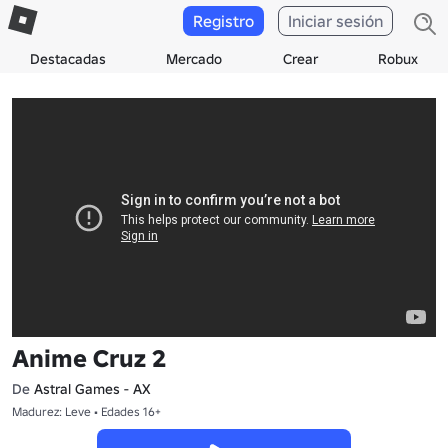
Registro
Iniciar sesión
Destacadas
Mercado
Crear
Robux
Anime Cruz 2
De
Astral Games - AX
Madurez: Leve • Edades 16+