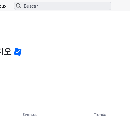
bux
디오
⬇️

Eventos
Tienda