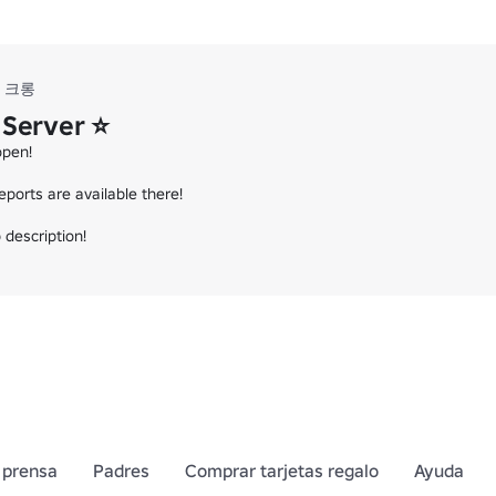
크롱
 Server ⭐
pen!

ports are available there!

 description!
 prensa
Padres
Comprar tarjetas regalo
Ayuda