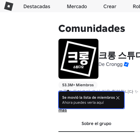
Destacadas
Mercado
Crear
Ro
Comunidades
크롱 스튜
De
Crongg
53.3M+ Miembros
크롱 스튜디오에 오신 것을 환영합니다 ✨

Welcome to Crongg Studio ✨

Se movió la lista de miembros
Ahora puedes verla aquí
 아래에서 다양한 타워들을 플레이 해보세요 
más
Play various towers below ⬇️
Sobre el grupo